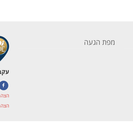
מפת הגעה
עקבו
book
הצהר
הצהר