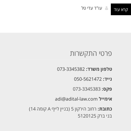
עו"ד עדי טל
קרא עוד
פרטי התקשרות
טלפון משרד:
073-3345382
נייד:
050-5621472
פקס:
073-3345383
אימייל
adi@adital-law.com
כתובת:
רחוב הירקון 5 (בניין לייף A קומה 14)
בני ברק 5120125