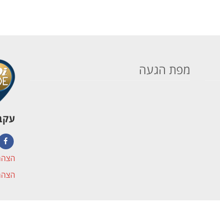
מפת הגעה
עקבו
book
הצהר
הצהר