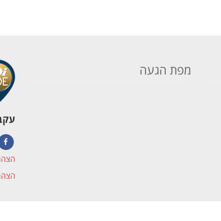
מפת הגעה
עקבו
book
הצהר
הצהר