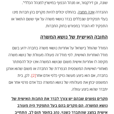
שונה, וכן דירקטור, או מנהל הכפוף במישרין למנהל הכללי".
ההגדרה
אינה ממצה
. בהחלט יכולים להיות מקרים בהן חברות מינו
בעלי תפקידים שנכללים בגדר נושאי משרה על אף ששם התואר או
התפקיד לא הוגדר במפורש בחוק החברות.
החובה האישית של נושא המשרה
המודל שהוחל בישראל על אחריות נושאי משרה בחברה ידוע בשם
מודל האחריות האישית. לפי מודל זה פעולה מעוולת של נושא משרה
מקימה לו אחריות אישית משום שנושא המשרה אינו יכול להסתתר
מאחורי האישיות המשפטית הנפרדת של החברה או משום שהוא אורגן
בחברה, אם הוא ביצע מעשה נזיקי כלפי אדם אחר
[2]
. לכן, בית
המשפט יבחן את פעולותיו של נושא המשרה ככל אדם פרטי אחר אם
יתברר שהוא ביצע עוולה.
מקרים נפוצים שבהם יש צורך לברר את החבות האישית של
נושא המשרה, הם מקרים בהם בעל התפקיד היה מעורב
אישית במצג שהתברר כשגוי, נהג בחוסר תום לב, התחייב