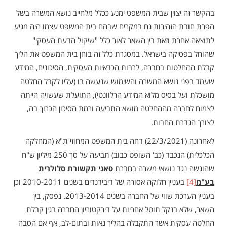
בהקשר זה יצוין שבית המשפט ימנע ככלל מלחייב נושא המשרה בשל
הפרת חובת הזהירות גם במקרים שבהם בית המשפט עצמו היה מגיע
לתוצאה אחרת וזאת בין השאר לאור כלל "שיקול הדעת העסקי"
שהוחל בפסיקה בישראל. במסגרת כלל זה בוחן בית המשפט את הליך
קבלת ההחלטות בחברה, לרבות הכדאיות העסקית, הסיכונים, המידע
שעמד בפני נושא המשרה והשימוש שנעשה בו (עליו לקבל החלטה
מושכלת ועל בסיס מלוא המידע הרלוונטי), התועלת שעשויה הייתה
לצמוח לחברה מההחלטה מושא התביעה ורמת הסיכון הכרוך בה,
לצורך הגדרת החבות.
לאחרונה (22/3/2021) דחה בית המשפט המחוזי ת"א (המחלקה
הכלכלית) הנכבד (כב' השופט כבוב) תביעה על סך 250 מיליון ש"ח
שהוגשה נגד נושאי משרה בחברת
סאני תקשורת סלולרית
בע"מ
[4]
בעניין חלוקה אסורה של דיבידנדים בשנים 2010-2011 וכן
בעניין הערכת שווי של החברה בשנים 2013-2014. נפסק, בין
השאר, שלא בנקל תוטל אחריות על דירקטוריון החברה בגין קבלת
החלטה עסקית אשר התקבלה בהליך נאות ובתום-לב, אף אם הסבה