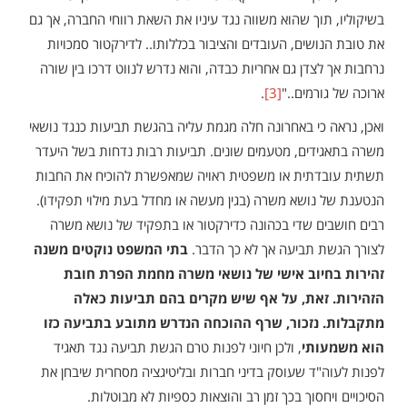
בשיקוליו, תוך שהוא משווה נגד עיניו את השאת רווחי החברה, אך גם
את טובת הנושים, העובדים והציבור בכללותו.. לדירקטור סמכויות
נרחבות אך לצדן גם אחריות כבדה, והוא נדרש לנווט דרכו בין שורה
ארוכה של גורמים.."
[3]
.
ואכן, נראה כי באחרונה חלה מגמת עליה בהגשת תביעות כנגד נושאי
משרה בתאגידים, מטעמים שונים. תביעות רבות נדחות בשל היעדר
תשתית עובדתית או משפטית ראויה שמאפשרת להוכיח את החבות
הנטענת של נושא משרה (בגין מעשה או מחדל בעת מילוי תפקידו).
רבים חושבים שדי בכהונה כדירקטור או בתפקיד של נושא משרה
לצורך הגשת תביעה אך לא כך הדבר.
בתי המשפט נוקטים משנה
זהירות בחיוב אישי של נושאי משרה מחמת הפרת חובת
הזהירות. זאת, על אף שיש מקרים בהם תביעות כאלה
מתקבלות. נזכור, שרף ההוכחה הנדרש מתובע בתביעה כזו
הוא משמעותי
, ולכן חיוני לפנות טרם הגשת תביעה נגד תאגיד
לפנות לעוה"ד שעוסק בדיני חברות ובליטיגציה מסחרית שיבחן את
הסיכויים ויחסוך בכך זמן רב והוצאות כספיות לא מבוטלות.