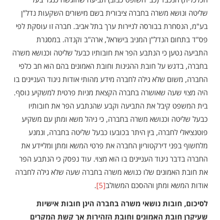
שליטה ונושא משרה בחברה ציבורית בשם מישורים השקעות נדל"ן
בע"מ, הנסחרת בבורסה לניירות ערך בתל אביב. חברה זו עוסקת לפי
פס"ד בתחום הנדל"ן המניב בישראל, ארה"ב וקנדה. במסגרת
התביעה נטען כי הנתבע הפר את חובותיו כבעל שליטה וכנושא משרה
בחברה, בדגש על חובת ההגינות וחובת האמונים בהם הוא חב כלפי
החברה, משום שלא גילה לחברה מידע מהותי אודות ניגוד העניינים בו
היה מצוי שעה שאושרה בחברה הקצאת מניות פרטית למשקיע נוסף.
בית המשפט קיבל את התביעה וקבע שהנתבע הפר את חובותיו
כבעל שליטה וכנושא משרה בחברה, כי ניהל משא ומתן עם משקיע
פוטנציאלי לחברה, בין היתר בכובעו כבעל שליטה בחברה, ונמנע
מלחשוף בפני דירקטוריון החברה את פרטי המשא ומתן ומליידע את
החברה בדבר ניגוד העניינים בו הוא מצוי. עוד נפסק כי הנתבע הפר
את חובת האמונים שלו כנושא משרה בחברה שעה שלא גילה לחברה
אודות המשא ומתן וההסכם המשולב
[5]
.
לסיכום, חובות נושאי משרה בחברה הינן חובות אישיות
שעיקרן חובת האמונים וחובת הזהירות אך קשת המקרים