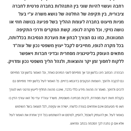
רחבה ועשוי להיות שוני בין התנהלות בחברה פרטית לחברה
ציבורית, בין תקיפה של החלטה של נושא משרה ע"י בעל
מניות מיעוט בחברה לעומת ההליך בשל פגיעה בנושה חוזי או
נושה נזיקי, וכל מקרה לגופו. קשת המקרים ודרכי התקיפה
המגוונות, כמו גם הצורך לבחון את מערכת הנסיבות בכללותה,
בכל מקרה לגופו, מחייבים לקבל יעוץ משפטי נכון של עוה"ד
מתאים העוסק בליטיגציה מסחרית ובדיני חברות ויאפשר
ללקוח לחסוך זמן יקר והוצאות, ולנהל הליך משפטי נכון ומדויק.
הבהרה: הכתוב הינו בלשון זכר אך מתייחס לשני המינים כאחד, וכל האמור בלשון זכר מתייחס
גם לנקבה ולהפך. השמות הנקובים בדוגמא בדויים. כל האמור לעיל בלשון יחיד מתייחס גם
לרבים ולהיפך. מאמר זה מהווה מידע כללי בלבד, ואיננו מהווה תחליף לייעוץ פרטני ו/או לצורך
בקבלת חוות דעת מסודרת, לרבות מבחינה משפטית. משרד עוה"ד עדי טל ו/או עורכי הדין בו
ו/או מי מטעמם אינם אחראים בצורה כלשהי, ישירה או עקיפה, לכל תוצאה בשל השימוש
באמור לעיל. אין להעתיק לשכפל, להפיץ, לפרסם או להשתמש בכל דרך אחרת את האמור לעיל
אלא אם כן נתנה לכך הסכמה בכתב ומראש.