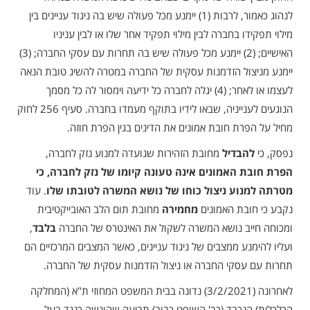
לנהוג כאמור, לרבות (1) יימנע מכל פעולה שיש בה ניגוד עניינים בין
מילוי תפקידו בחברה לבין מילוי תפקיד אחר שלו או לבין עניניו
האישיים; (2) יימנע מכל פעולה שיש בה תחרות עם עסקי החברה; (3)
יימנע מניצול הזדמנות עסקית של החברה במטרה להשיג טובת הנאה
לעצמו או לאחר; (4) יגלה לחברה כל ידיעה וימסור לה כל מסמך
הנוגעים לענייניה, שבאו לידיו בתוקף מעמדו בחברה. סעיף 256 לחוק
מחיל על הפרת חובת אמונים את הדינים בגין הפרת חוזה.
נפסק, כי
להבדיל
מחובת הזהירות שנועדה למנוע נזק לחברה,
הפרת חובת האמונים אינה טעונה קיומו של נזק לחברה, כי
מטרתה למנוע ניצול כוחו של נושא המשרה לטובתו שלו
. עוד
נקבע כי חובת האמונים
מחמירה
מחובת תום הלב האובייקטיבית
ומכוחה חייב נושא המשרה לשקול את האינטרס של החברה
בלבד
,
ועליו להימנע ממצבים של ניגוד עניינים, כאשר המצבים המרכזיים הם
תחרות עם עסקי החברה או ניצול הזדמנות עסקית של החברה.
לאחרונה (3/2/2021) נדונה בבית המשפט המחוזי ת"א (המחלקה
הכלכלית) הנכבד (כב' השופט כבוב) תביעה שהוגשה כנגד בעל