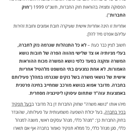
הפסוקה ומצויה בהוראות חוק החברות, תשנ"ט 1999 ("
חוק
החברות
").
אחריות זו הינה אחריות אישית שעיקרה חובת אמונים וחובת זהירות
עליהם אפרט מיד להלן.
חשוב לציין כבר כעת –
לא
כל התנהלות שגרמה נזק לחברה,
בעלי מניותיה או צד שלישי מהווה הפרה של חובות נושא
המשרה ומקנה בסעד כלפי נושא המשרה מכוח ההוראות
האמורות. לא אחת נמנעים בתי המשפט מלהטיל אחריות
אישית של נושאי משרה בשל נזקים שנגרמו במהלך פעילותם
בחברה. מדובר אפוא בנושא מורכב שמחייב בחינה פרטנית
באמצעות עוה"ד שתחום עיסוקו ליטיגציה מסחרית
.
מיהו אותו "נושא משרה" שחוק החברות דן בו? מדובר ב
בעל תפקיד
בכיר בחברה,
בעל יכולת השפעה משמעותית על פעילותה, שהוגדר
בחוק החברות כך: "מנהל כללי, מנהל עסקים ראשי, משנה למנהל
כללי, סגן מנהל כללי, כל ממלא תפקיד כאמור בחברה אף אם תוארו