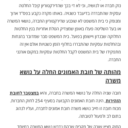
נזק חברה או לנושיה, וכי לא די בכך שהדירקטוריון קיבל החלטה
עסקית שהתבררה בדיעבד כשגויה. באותו מקרה נקבע בפס"ד ארוך
ומנומק כי בית המשפט לא שוכנע שדירקטוריון החברה, נושאי המשרה
או בעל השליטה פעלו באופן שמצדיק הטלת אחריות בגין החלטות
החלוקה שבנדון ויישומן בפועל. בית המשפט סבר שמדובר בהנחות
ובהחלטות עסקיות שהתבררו בחלוף הזמן כשגויות אולם אין זה
מתפקידו של בית המשפט לקבל החלטות עסקיות במקום אורגני
החברה.
מהותה של חובת האמונים החלה על נושא
משרה
חובה שניה החלה על נושאי המשרה בחברה, והיא
במצטבר לחובת
הזהירות
, הינה חובת האמונים הקבועה בסעיף 254 לחוק החברות.
מכוח חובה זו חייב נושא משרה חובת אמונים לחברה, ועליו לנהוג
בתום לב ולפעול לטובתה.
החוק מציין שורה של מקרים שבהם נדרש נושא המשרה במיוחד