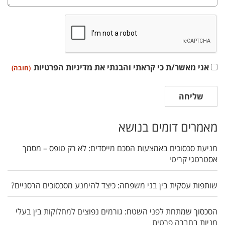
הסכמה
אני מאשר/ת כי קראתי והבנתי את
מדיניות הפרטיות
(חובה)
-
אני
שליחה
מאשר/ת
כי
מאמרים דומים בנושא
קראתי
והבנתי
מניעת סכסוכים באמצעות הסכם מייסדים: לא רק טופס – מסמך
מדיניות
אסטרטגי קריטי
פרטיות
(חובה)
שותפות עסקית בין בני משפחה: כיצד להימנע מסכסוכים הרסניים?
הסכסוך שמתחת לפני השטח: גורמים נפוצים למחלוקות בין בעלי
מניות בחברה פרטית