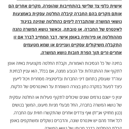
אישית כלפי צד שלישי בהתחייבות שהופרה. מקרים אחרים הם
אותם מקרים בהם החברה קיבלה החלטה עסקית באמצעות
נושאי המשרה שהתבררה לימים כהחלטה שהינה בניגוד
לאינטרס של החברה, או טובתה, וכאשר נושא המשרה נהנה
מההחלטה או פירותיה באופן אישי, דבר המחייב לברר אם זו
התקבלה משיקולים עסקיים ועניינים או שמא מטעמים
אחרים-זרים תוך הפרת חובות נושא המשרה.
בחינה של כל הנסיבות האמורות, וקבלת החלטה מקצועית באיזה אופן
לתקוף את ההתנהלות וכל הנובע ממנה, אם בכלל, הוא עניין לבחינת
עוה"ד שעוסק בתחום דיני החברות ובליטיגציה מסחרית ויכול לייעץ
כיצד לפעול במקרה נתון בצורה השומרת על האינטרסים של הלקוח.
יצוין כי ישנם גורמים שונים שיכולים לתקוף פעילות או החלטה עסקית
של נושא המשרה בחברה, החל מבעלי מניות מיעוט, המשך בנושים
(כגון מחזיקי אג"ח) ואף צדדים אחרים שהתקשרו חוזית עם החברה.
לכל אחד מהם יש אינטרס שונה, והדברים נשקלים ומשתקפים באופן
קבלת ההחלטה בדבר חבותו של נושא המשרה.