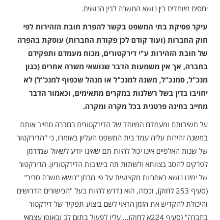
יחסים מיוחדים בין נושא המשרה לבין הנושים.
עיקר פסיקת בתי המשפט בקשר להפרת חובת הזהירות לפי
חוק החברות (ועוד קודם לכן פקודת החברות) עוסקת בהפרה
של חובת הזהירות ע"י דירקטורים, מכוח מעמדם ותפקידם
בחברה, אך אין משמעות הדבר שנושאי משרה אחרים (כגון
מנכ"ל, סמנכ"ל, משנה למנכ"ל או מנהל שכפוף למנכ"ל) לא
יחויבו בדין בשל רשלנות במקרים מתאימים, וכאמור הדבר
מחייב בחינה פרטנית בכל מקרה ומקרה.
על חשיבותם ומעמדם המיוחד של הדירקטורים בחברה מחייב אותם
במשנה זהירות עליה עמד בית המשפט העליון באומרו, כי "הדירקטור
של שנות האלפיים אינו יכול להיות תם שאינו יודע לשאול שמזדמן
לפרקים להסב בצוותא ולשתות תה בישיבות הדירקטוריון. הדירקטור
של ימינו נושא באחריות מקצועית על פי מבחן "נושא משרה סביר"
(סעיף 253 לחוק), וככזה, הוא נדרש להיות בעל "הכישורים הדרושים
והיכולת להקדיש את הזמן הראוי לשם ביצוע תפקיד של דירקטור
בחברה" (סעיף 224א לחוק)… עליו לפעול בתום לב ובאופן עצמאי